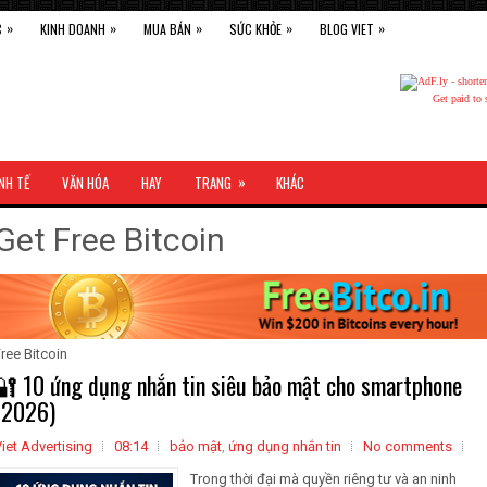
»
»
»
»
»
C
KINH DOANH
MUA BÁN
SỨC KHỎE
BLOG VIET
Get paid to 
»
NH TẾ
VĂN HÓA
HAY
TRANG
KHÁC
Get Free Bitcoin
ree Bitcoin
🔐 10 ứng dụng nhắn tin siêu bảo mật cho smartphone
(2026)
iet Advertising
08:14
bảo mật
,
ứng dụng nhắn tin
No comments
Trong thời đại mà quyền riêng tư và an ninh