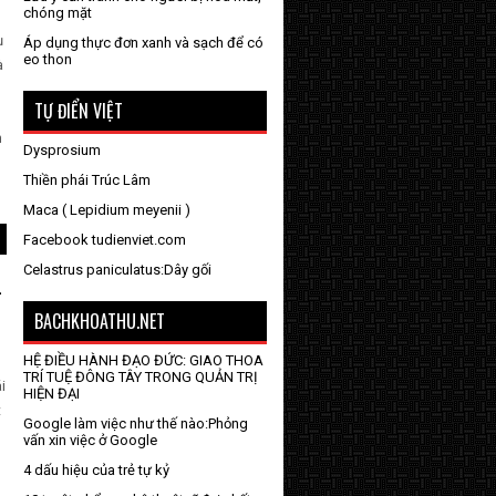
chóng mặt
ụ
Áp dụng thực đơn xanh và sạch để có
eo thon
à
TỰ ĐIỂN VIỆT
n
Dysprosium
Thiền phái Trúc Lâm
Maca ( Lepidium meyenii )
Facebook tudienviet.com
Celastrus paniculatus:Dây gối
-
BACHKHOATHU.NET
HỆ ĐIỀU HÀNH ĐẠO ĐỨC: GIAO THOA
TRÍ TUỆ ĐÔNG TÂY TRONG QUẢN TRỊ
i
HIỆN ĐẠI
t
Google làm việc như thế nào:Phỏng
vấn xin việc ở Google
4 dấu hiệu của trẻ tự kỷ