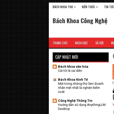
»
»
BÁCH KHOA THƯ
KIẾN THỨC
TIN TỨ
Bách Khoa Công Nghệ
TRANG CHỦ
KHOA HỌC
XÃ HỘI
KI
CẬP NHẬT MỚI
Bách khoa văn hóa
Cái tôi là vai diễn
Bách Khoa Kinh Tế
F
Một trong những thứ làm doanh
nhân mệt nhất là nghiện kiểm
soát
Công Nghệ Thông Tin
V
Hướng dẫn sử dụng AnythingLLM
Desktop