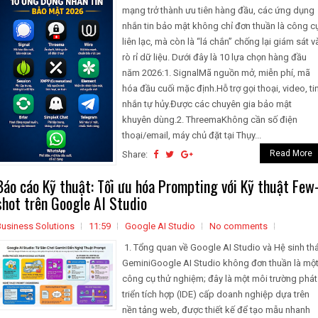
mạng trở thành ưu tiên hàng đầu, các ứng dụng
nhắn tin bảo mật không chỉ đơn thuần là công c
liên lạc, mà còn là “lá chắn” chống lại giám sát v
rò rỉ dữ liệu. Dưới đây là 10 lựa chọn hàng đầu
năm 2026:1. SignalMã nguồn mở, miễn phí, mã
hóa đầu cuối mặc định.Hỗ trợ gọi thoại, video, ti
nhắn tự hủy.Được các chuyên gia bảo mật
khuyên dùng.2. ThreemaKhông cần số điện
thoại/email, máy chủ đặt tại Thụy...
Read More
Share:
Báo cáo Kỹ thuật: Tối ưu hóa Prompting với Kỹ thuật Few
shot trên Google AI Studio
Business Solutions
11:59
Google AI Studio
No comments
1. Tổng quan về Google AI Studio và Hệ sinh thá
GeminiGoogle AI Studio không đơn thuần là mộ
công cụ thử nghiệm; đây là một môi trường phát
triển tích hợp (IDE) cấp doanh nghiệp dựa trên
nền tảng web, được thiết kế để tạo mẫu nhanh