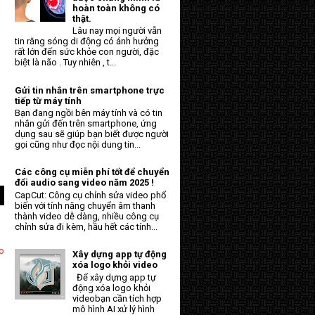
hoàn toàn không có
thật.
Lâu nay mọi người vẫn
tin rằng sóng di động có ảnh hưởng
rất lớn đến sức khỏe con người, đặc
biệt là não . Tuy nhiên , t...
Gửi tin nhắn trên smartphone trực
tiếp từ máy tính
Bạn đang ngồi bên máy tính và có tin
nhắn gửi đến trên smartphone, ứng
dụng sau sẽ giúp bạn biết được người
gọi cũng như đọc nội dung tin...
g
Các công cụ miễn phí tốt để chuyển
đổi audio sang video năm 2025 !
CapCut: Công cụ chỉnh sửa video phổ
biến với tính năng chuyển âm thanh
thành video dễ dàng, nhiều công cụ
chỉnh sửa đi kèm, hầu hết các tính...
o
Xây dựng app tự động
xóa logo khỏi video
Để xây dựng app tự
động xóa logo khỏi
videobạn cần tích hợp
mô hình AI xử lý hình