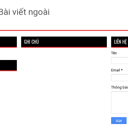
Bài viết ngoài
GHI CHÚ
LIÊN HỆ
Tên
Email
*
Thông bá