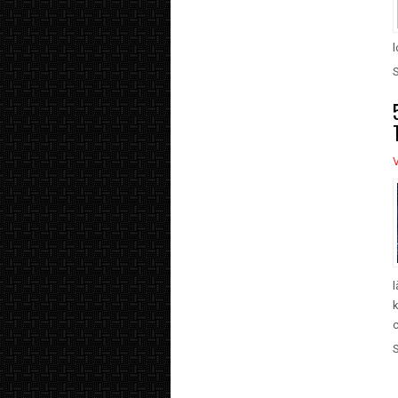
l
V
l
k
c