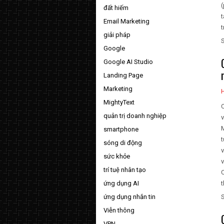
(
đất hiếm
t
Email Marketing
t
giải pháp
Google
Google AI Studio
Landing Page
Marketing
MightyText
C
quản trị doanh nghiệp
v
M
smartphone
t
sóng di động
v
sức khỏe
trí tuệ nhân tạo
C
ứng dụng AI
t
ứng dụng nhắn tin
Viễn thông
VPN