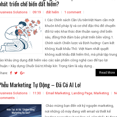
phát triển chế biến đất hiếm?
Business Solutions
09:19
đất hiếm
1 comment
I. Các Chính sách Cần Ưu tiênViệt Nam cần một
khuôn khổ pháp lý và cơ chế đặc thù để chuyển
đổi từ việc khai thác đơn thuần sang chế biến
sâu, đồng thời đảm bảo phát triển bền vững.1.
Chính sách Chiến lược và Định hướng• Cam kết
Không Xuất khẩu Thô: Việt Nam nhất quyết
không xuất khẩu đất hiếm thô, mà phải tập trun
vào khâu ứng dụng đất hiếm vào các sản phẩm công nghệ cao để tạo lợi
huận.• Xây dựng Chuỗi Giá trị Khép kín: Trọng tâm là xây dựng...
Read More
Share:
Phễu Marketing Tự Động – Đã Có AI Lo!
Business Solutions
11:30
Email Marketing
,
Landing Page
,
Marketing
N
comments
Chào mừng bạn đến với kỷ nguyên marketing,
nơi những cỗ máy đang viết email và thiết kế