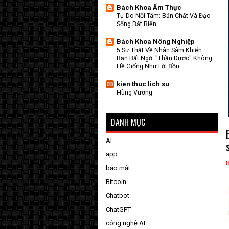
Bách Khoa Ẩm Thực
Tự Do Nội Tâm: Bản Chất Và Đạo
Sống Bất Biến
Bách Khoa Nông Nghiệp
5 Sự Thật Về Nhân Sâm Khiến
Bạn Bất Ngờ: "Thần Dược" Không
Hề Giống Như Lời Đồn
kien thuc lich su
Hùng Vương
DANH MỤC
AI
app
bảo mật
Bitcoin
Chatbot
ChatGPT
công nghệ AI