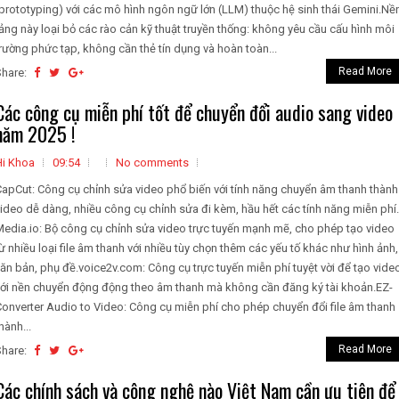
prototyping) với các mô hình ngôn ngữ lớn (LLM) thuộc hệ sinh thái Gemini.Nề
ảng này loại bỏ các rào cản kỹ thuật truyền thống: không yêu cầu cấu hình môi
rường phức tạp, không cần thẻ tín dụng và hoàn toàn...
Read More
Share:
Các công cụ miễn phí tốt để chuyển đổi audio sang video
năm 2025 !
Hi Khoa
09:54
No comments
apCut: Công cụ chỉnh sửa video phổ biến với tính năng chuyển âm thanh thành
ideo dễ dàng, nhiều công cụ chỉnh sửa đi kèm, hầu hết các tính năng miễn phí.​
edia.io: Bộ công cụ chỉnh sửa video trực tuyến mạnh mẽ, cho phép tạo video
ừ nhiều loại file âm thanh với nhiều tùy chọn thêm các yếu tố khác như hình ảnh,
ăn bản, phụ đề.​voice2v.com: Công cụ trực tuyến miễn phí tuyệt vời để tạo vide
với nền chuyển động động theo âm thanh mà không cần đăng ký tài khoản.​EZ-
onverter Audio to Video: Công cụ miễn phí cho phép chuyển đổi file âm thanh
hành...
Read More
Share:
Các chính sách và công nghệ nào Việt Nam cần ưu tiên để