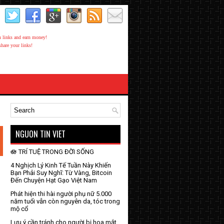
share your links!
NGUON TIN VIET
🪷 TRÍ TUỆ TRONG ĐỜI SỐNG
4 Nghịch Lý Kinh Tế Tuần Này Khiến
Bạn Phải Suy Nghĩ: Từ Vàng, Bitcoin
Đến Chuyện Hạt Gạo Việt Nam
Phát hiện thi hài người phụ nữ 5.000
năm tuổi vẫn còn nguyên da, tóc trong
mộ cổ
Lưu ý cần tránh cho người bị hoa mắt,