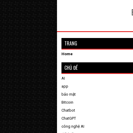
TRANG
Home
CHỦ ĐỀ
AI
app
bảo mật
Bitcoin
Chatbot
ChatGPT
công nghệ AI