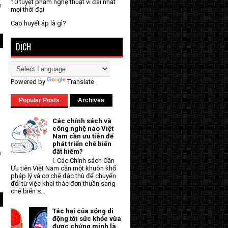
10 tuyệt phẩm nghệ thuật vĩ đại nhất
n
mọi thời đại
Cao huyết áp là gì?
DỊCH
Powered by
Translate
Popular Posts
Archives
Các chính sách và
công nghệ nào Việt
Nam cần ưu tiên để
phát triển chế biến
đất hiếm?
o
I. Các Chính sách Cần
Ưu tiên Việt Nam cần một khuôn khổ
pháp lý và cơ chế đặc thù để chuyển
đổi từ việc khai thác đơn thuần sang
chế biến s...
Tác hại của sóng di
động tới sức khỏe vừa
được chứng minh là