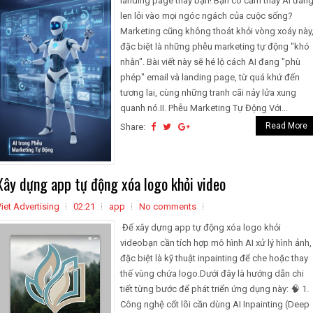
landing page thay bạn! Bạn có cảm thấy AI đan
len lỏi vào mọi ngóc ngách của cuộc sống?
Marketing cũng không thoát khỏi vòng xoáy này
đặc biệt là những phễu marketing tự động "khó
nhằn". Bài viết này sẽ hé lộ cách AI đang "phù
phép" email và landing page, từ quá khứ đến
tương lai, cùng những tranh cãi nảy lửa xung
quanh nó.II. Phễu Marketing Tự Động Với...
Read More
Share:
Xây dựng app tự động xóa logo khỏi video
iet Advertising
02:21
app
No comments
Để xây dựng app tự động xóa logo khỏi
videobạn cần tích hợp mô hình AI xử lý hình ảnh,
đặc biệt là kỹ thuật inpainting để che hoặc thay
thế vùng chứa logo.Dưới đây là hướng dẫn chi
tiết từng bước để phát triển ứng dụng này: 🧠 1.
Công nghệ cốt lõi cần dùng AI Inpainting (Deep