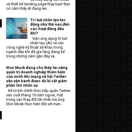
và thiết kế landing page thay bạn! Bạn
có cảm thấy AI đang len...
Trí tuệ nhân tạo tác
động như thế nào đến
các hoạt động dầu
khí?
Việc ứng dụng trí tuệ
nhân tạo (AI) và các
công nghệ kỹ thuật số khác trong
ngành dầu khí đã gia tăng đáng kể
trong những năm gần đây và...
Elon Musk đang cho thấy tài năng
quản trị doanh nghiệp thiên bẩm
của mình khi mạng xã hội Twitter
vẫn vận hành được dù bị cắt giảm
phần lớn nhân sự.
Kể từ khi chính thức tiếp quản Twitter
vào cuối tháng 10 năm ngoái, một
trong các thay đổi lớn nhất mà ông
Elon Musk thực hiện đối với mạn...