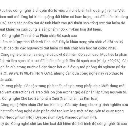
ục tiêu công nghệ là chuyển đổi từ việc chỉ chế biến tinh quặng (hiện tại Việt
am mới chỉ dừng lại ở tinh quặng đất hiếm có hàm lượng oxit đất hiếm khoảng
0%) sang sản phẩm đạt độ tinh khiết cao (tối thiểu 95% tổng oxit đất hiếm để
uất khẩu) và cuối cùng là sản phẩm hợp kim/kim loại đất hiếm.
. Công nghệ Tinh chế và Phân chia Độ sạch cao
 Làm chủ Quy trình Tách và Tinh chế: Đây là khâu trọng yếu nhất và đòi hỏi kỹ
huật cao do các nguyên tố đất hiếm có tính chất hóa học rất giống nhau.
 Công nghệ phân chia riêng rẽ các oxit đất hiếm độ sạch cao: Mục tiêu là phân
ách và làm sạch các oxit đất hiếm riêng rẽ đến độ sạch cao (ví dụ: ≥99,9%). Cá
ghiên cứu trong nước đã đạt được kết quả ở quy mô phòng thí nghiệm (ví dụ:
a₂O₃ 99,9%; Pr 98,4%; Nd 97,6%), nhưng cần đưa công nghệ này vào thực tế
ản xuất.
◦ Phương pháp: Cần tập trung phát triển các phương pháp như Chiết dung môi
solvent extraction) và Trao đổi ion (ion exchange) để phân lập từng nguyên tố.
2. Công nghệ Chế tạo Sản phẩm Cuối (Nam châm và Kim loại)
 Công nghệ Điện phân Chế tạo Kim loại: Cần xây dựng chương trình nghiên cứu
hát triển công nghệ điện phân chế tạo kim loại một số nguyên tố quan trọng
như Neodymium (Nd), Dysprosium (Dy), Praseodymium (Pr).
 Lý do: Công nghệ chế tạo kim loại đất hiếm đòi hỏi trình độ công nghệ rất cao