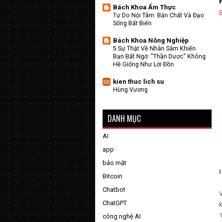
Bách Khoa Ẩm Thực
Tự Do Nội Tâm: Bản Chất Và Đạo
Sống Bất Biến
Bách Khoa Nông Nghiệp
5 Sự Thật Về Nhân Sâm Khiến
Bạn Bất Ngờ: "Thần Dược" Không
Hề Giống Như Lời Đồn
kien thuc lich su
Hùng Vương
DANH MỤC
AI
app
bảo mật
Bitcoin
Chatbot
V
ChatGPT
k
1
công nghệ AI