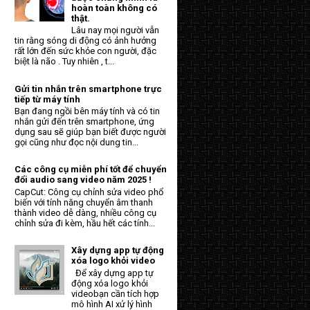
hoàn toàn không có
thật.
Lâu nay mọi người vẫn
tin rằng sóng di động có ảnh hưởng
rất lớn đến sức khỏe con người, đặc
biệt là não . Tuy nhiên , t...
Gửi tin nhắn trên smartphone trực
tiếp từ máy tính
Bạn đang ngồi bên máy tính và có tin
nhắn gửi đến trên smartphone, ứng
dụng sau sẽ giúp bạn biết được người
gọi cũng như đọc nội dung tin...
Các công cụ miễn phí tốt để chuyển
đổi audio sang video năm 2025 !
CapCut: Công cụ chỉnh sửa video phổ
biến với tính năng chuyển âm thanh
thành video dễ dàng, nhiều công cụ
chỉnh sửa đi kèm, hầu hết các tính...
Xây dựng app tự động
xóa logo khỏi video
Để xây dựng app tự
động xóa logo khỏi
videobạn cần tích hợp
mô hình AI xử lý hình