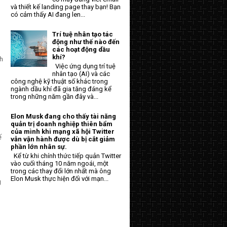
và thiết kế landing page thay bạn! Bạn
có cảm thấy AI đang len...
Trí tuệ nhân tạo tác
động như thế nào đến
các hoạt động dầu
khí?
nh
Việc ứng dụng trí tuệ
nhân tạo (AI) và các
công nghệ kỹ thuật số khác trong
ngành dầu khí đã gia tăng đáng kể
trong những năm gần đây và...
Elon Musk đang cho thấy tài năng
quản trị doanh nghiệp thiên bẩm
của mình khi mạng xã hội Twitter
ế
vẫn vận hành được dù bị cắt giảm
phần lớn nhân sự.
Kể từ khi chính thức tiếp quản Twitter
vào cuối tháng 10 năm ngoái, một
trong các thay đổi lớn nhất mà ông
Elon Musk thực hiện đối với mạn...
g
n