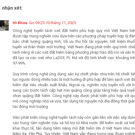
1 nhận xét:
Hi Khoa
lúc 09:25 10 tháng 11, 2025
Công nghệ tuyển tách oxit đất hiếm phù hợp quy mô Việt Nam hiệ
được tập trung nghiên cứu dựa trên các phương pháp tuyển hợp lý đả
bảo chất lượng quặng tinh, tối ưu thu hồi tài nguyên, tiết kiệm thu
tuyển và thân thiện môi trường. Việt Nam đang phát triển quy trình chi
tách riêng rẽ các oxit đất hiếm bằng phương pháp trao đổi ion và sắc k
đã tạo ra các oxit như La2O3, Pr, Nd với độ tinh khiết cao khoảng tr
97-99%.
Quy trình công nghệ ứng dụng sắc ký chiết phân chia trên hệ chiết li
tục ngược dòng nhiều bậc là một hướng đi phù hợp để làm sạch oxit đ
hiếm đạt tiêu chuẩn xuất khẩu. Ngoài ra, nghiên cứu tuyển nổi với b
sung các bước tách cấp hạt mịn quặng cũng giúp tăng hiệu quả tuyể
chọn quặng đất hiếm. Công nghệ này được phát triển phù hợp với qu
mô công nghiệp nhỏ và vừa, tận dụng tài nguyên nội địa đồng thời gi
tác động môi trường.
Việc phát triển công nghệ tuyển tách này còn gắn liền với việc xây dự
các trung tâm nghiên cứu và hỗ trợ từ Nhà nước để kiểm soát và triể
khai thực tế, tận dụng tiềm năng mỏ đất hiếm lớn ở Việt Nam như m
Nậm Xe, Yên Phú. Tuy nhiên, Việt Nam vẫn đang trong giai đoạn nghiê