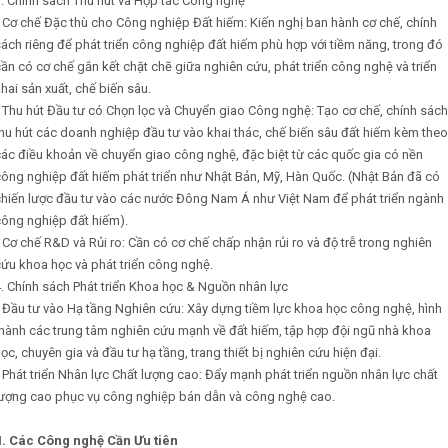
. Chính sách Thu hút và Hợp tác Công nghệ
 Cơ chế Đặc thù cho Công nghiệp Đất hiếm: Kiến nghị ban hành cơ chế, chính
ách riêng để phát triển công nghiệp đất hiếm phù hợp với tiềm năng, trong đó
ần có cơ chế gắn kết chặt chẽ giữa nghiên cứu, phát triển công nghệ và triển
hai sản xuất, chế biến sâu.
 Thu hút Đầu tư có Chọn lọc và Chuyển giao Công nghệ: Tạo cơ chế, chính sách
hu hút các doanh nghiệp đầu tư vào khai thác, chế biến sâu đất hiếm kèm theo
ác điều khoản về chuyển giao công nghệ, đặc biệt từ các quốc gia có nền
ông nghiệp đất hiếm phát triển như Nhật Bản, Mỹ, Hàn Quốc. (Nhật Bản đã có
chiến lược đầu tư vào các nước Đông Nam Á như Việt Nam để phát triển ngành
công nghiệp đất hiếm).
 Cơ chế R&D và Rủi ro: Cần có cơ chế chấp nhận rủi ro và độ trễ trong nghiên
ứu khoa học và phát triển công nghệ.
. Chính sách Phát triển Khoa học & Nguồn nhân lực
 Đầu tư vào Hạ tầng Nghiên cứu: Xây dựng tiềm lực khoa học công nghệ, hình
hành các trung tâm nghiên cứu mạnh về đất hiếm, tập hợp đội ngũ nhà khoa
ọc, chuyên gia và đầu tư hạ tầng, trang thiết bị nghiên cứu hiện đại.
 Phát triển Nhân lực Chất lượng cao: Đẩy mạnh phát triển nguồn nhân lực chất
lượng cao phục vụ công nghiệp bán dẫn và công nghệ cao.
II. Các Công nghệ Cần Ưu tiên