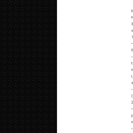
M
N
3
x
1
•
t
◦
t
n
L
s
(
•
p
◦