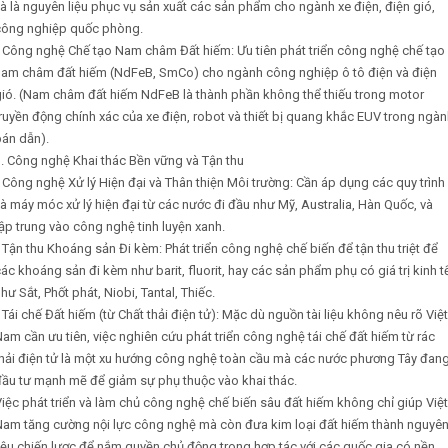
à là nguyên liệu phục vụ sản xuất các sản phẩm cho ngành xe điện, điện gió,
công nghiệp quốc phòng.
• Công nghệ Chế tạo Nam châm Đất hiếm: Ưu tiên phát triển công nghệ chế tạo
nam châm đất hiếm (NdFeB, SmCo) cho ngành công nghiệp ô tô điện và điện
gió. (Nam châm đất hiếm NdFeB là thành phần không thể thiếu trong motor
ruyền động chính xác của xe điện, robot và thiết bị quang khắc EUV trong ngà
bán dẫn).
. Công nghệ Khai thác Bền vững và Tận thu
 Công nghệ Xử lý Hiện đại và Thân thiện Môi trường: Cần áp dụng các quy trình
à máy móc xử lý hiện đại từ các nước đi đầu như Mỹ, Australia, Hàn Quốc, và
ập trung vào công nghệ tinh luyện xanh.
 Tận thu Khoáng sản Đi kèm: Phát triển công nghệ chế biến để tận thu triệt để
ác khoáng sản đi kèm như barit, fluorit, hay các sản phẩm phụ có giá trị kinh t
hư Sắt, Phốt phát, Niobi, Tantal, Thiếc.
 Tái chế Đất hiếm (từ Chất thải điện tử): Mặc dù nguồn tài liệu không nêu rõ Việt
am cần ưu tiên, việc nghiên cứu phát triển công nghệ tái chế đất hiếm từ rác
thải điện tử là một xu hướng công nghệ toàn cầu mà các nước phương Tây đan
đầu tư mạnh mẽ để giảm sự phụ thuộc vào khai thác.
iệc phát triển và làm chủ công nghệ chế biến sâu đất hiếm không chỉ giúp Việt
Nam tăng cường nội lực công nghệ mà còn đưa kim loại đất hiếm thành nguyê
iệu chiến lược để nắm quyền chủ động trong hợp tác với các quốc gia có nền