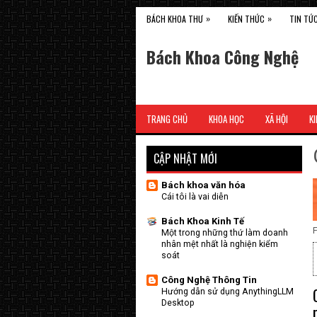
»
»
BÁCH KHOA THƯ
KIẾN THỨC
TIN TỨ
Bách Khoa Công Nghệ
TRANG CHỦ
KHOA HỌC
XÃ HỘI
KI
CẬP NHẬT MỚI
Bách khoa văn hóa
Cái tôi là vai diễn
Bách Khoa Kinh Tế
F
Một trong những thứ làm doanh
nhân mệt nhất là nghiện kiểm
soát
Công Nghệ Thông Tin
Hướng dẫn sử dụng AnythingLLM
Desktop