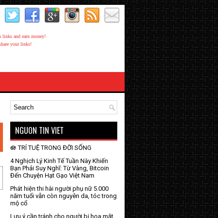
share your links!
NGUON TIN VIET
🪷 TRÍ TUỆ TRONG ĐỜI SỐNG
4 Nghịch Lý Kinh Tế Tuần Này Khiến
Bạn Phải Suy Nghĩ: Từ Vàng, Bitcoin
Đến Chuyện Hạt Gạo Việt Nam
Phát hiện thi hài người phụ nữ 5.000
năm tuổi vẫn còn nguyên da, tóc trong
mộ cổ
Lưu ý cần tránh cho người bị hoa mắt,