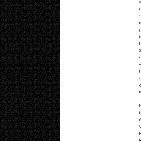
v
t
3
•
v
t
•
c
n
•
N
V
l