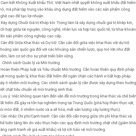
• Cam kết Không Xuất khẩu Thô: Việt Nam nhất quyết không xuất khẩu đất hiếm
thô, mà phải tập trung vào khâu ứng dụng đất hiếm vào các sản phẩm công
ghệ cao để tạo lợi nhuận.
 Xây dựng Chuỗi Giá trị Khép kín: Trọng tâm là xây dựng chuỗi giá trị khép kín,
ích hợp giữa tài nguyên, công nghệ, nhân lực và hợp tác quốc tế, từ khai khoá
đến sản phẩm công nghiệp cao cấp.
 Cân đối Giữa Khai thác và Dự trữ: Cần cân đối giữa việc khai thác với dự trữ
hoáng sản quốc gia đối với các khoáng sản chiến lược, quy mô lớn như đất
iếm, làm cơ sở cho sự phát triển bền vững.
. Chính sách Quản lý và Môi trường
 Hoàn thiện Pháp luật và Tiêu chuẩn Môi trường: Cần hoàn thiện quy định pháp
uật trong quản lý, khai thác đất hiếm để ngăn chặn các hành vi bất hợp pháp
gây ô nhiễm môi trường. Các chính sách quản lý cần được xây dựng theo hướn
iết chặt tiêu chuẩn về môi trường sinh thái.
 Lưu ý: Việc không quan tâm đến vấn đề môi trường trong khai thác và chế biế
ất hiếm đã gây ra tổn hại nghiêm trọng tại Trung Quốc (phá hủy thảm thực vật,
ói mòn đất, ô nhiễm nước và a-xít hóa, mất sản lượng cây lương thực).
 Cân nhắc Chi phí/Cạnh tranh: Cần cân đối cẩn trọng giữa chi phí khai thác và
hế biến tăng lên do việc thực hiện các quy định môi trường chặt chẽ (giảm khả
ăng cạnh tranh về giá xuất khẩu) và lợi ích bảo vệ môi trường.