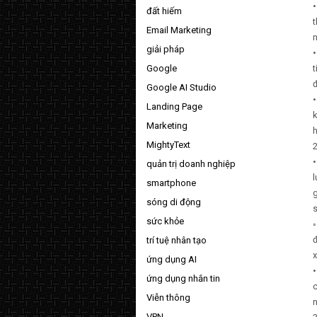
đất hiếm
Email Marketing
n
giải pháp
•
Google
t
Google AI Studio
•
Landing Page
k
Marketing
h
MightyText
2
•
quản trị doanh nghiệp
l
smartphone
sóng di động
s
sức khỏe
◦
đ
trí tuệ nhân tạo
x
ứng dụng AI
•
ứng dụng nhắn tin
c
Viễn thông
n
VPN