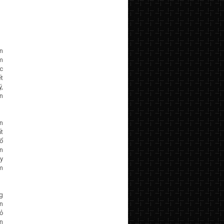
n
m
ốc
ết
ý,
ên
ên
ất
ổ
n
y
ảm
ng
n
ỏ
n