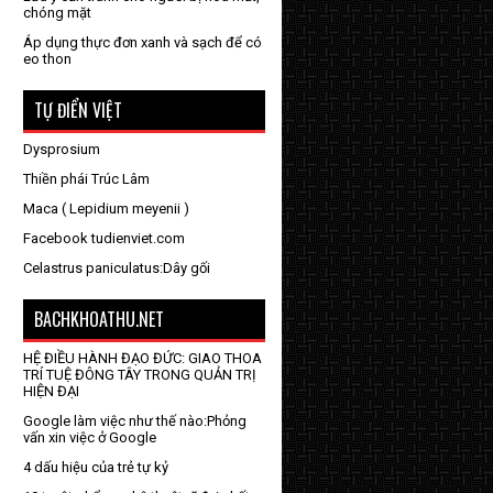
chóng mặt
Áp dụng thực đơn xanh và sạch để có
eo thon
TỰ ĐIỂN VIỆT
Dysprosium
Thiền phái Trúc Lâm
Maca ( Lepidium meyenii )
Facebook tudienviet.com
Celastrus paniculatus:Dây gối
BACHKHOATHU.NET
HỆ ĐIỀU HÀNH ĐẠO ĐỨC: GIAO THOA
TRÍ TUỆ ĐÔNG TÂY TRONG QUẢN TRỊ
HIỆN ĐẠI
Google làm việc như thế nào:Phỏng
vấn xin việc ở Google
4 dấu hiệu của trẻ tự kỷ