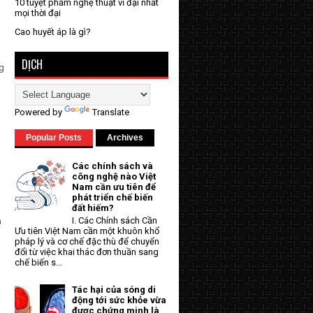
10 tuyệt phẩm nghệ thuật vĩ đại nhất
mọi thời đại
Cao huyết áp là gì?
DỊCH
ng
Powered by
Translate
Popular Posts
Archives
Các chính sách và
công nghệ nào Việt
Nam cần ưu tiên để
g
phát triển chế biến
đất hiếm?
I. Các Chính sách Cần
n
Ưu tiên Việt Nam cần một khuôn khổ
pháp lý và cơ chế đặc thù để chuyển
đổi từ việc khai thác đơn thuần sang
chế biến s...
Tác hại của sóng di
động tới sức khỏe vừa
được chứng minh là