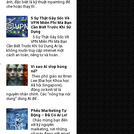
ảnh, đặc biệt là kỹ thuật inpainting để
che hoặc thay th...
5 Sự Thật Gây Sốc Về
VPN Miễn Phí Mà Bạn
Cần Biết Trước Khi Sử
Dụng
5 Sự Thật Gây Sốc Về
VPN Miễn Phí Mà Bạn
Cần Biết Trước Khi Sử Dụng Ai lại
không muốn truy cập internet một
cách an toàn, riêng tư và hoàn...
c
Vì sao AI slop bùng
nổ?
Theo phó giáo sư Brian
Lee (Đại học Khoa học
Xã hội Singapore),
động cơ kinh tế là
nguyên nhân chính. Các “nông trại nội
dung” dùng AI để...
Phễu Marketing Tự
Động – Đã Có AI Lo!
Chào mừng bạn đến
với kỷ nguyên
marketing, nơi những
cỗ máy đang viết email