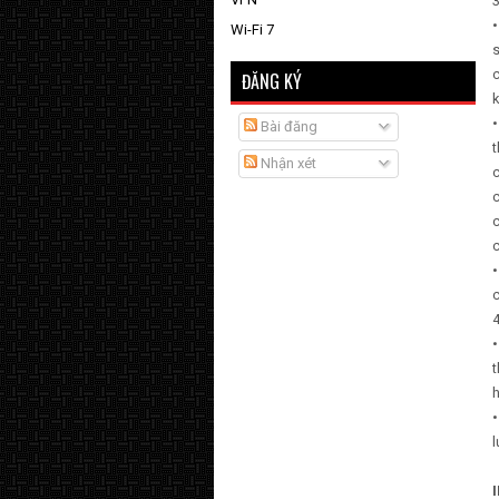
3
•
Wi-Fi 7
s
c
ĐĂNG KÝ
k
•
Bài đăng
t
Nhận xét
c
c
•
c
4
•
t
h
•