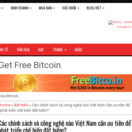
»
»
»
»
»
C
KINH DOANH
MUA BÁN
SỨC KHỎE
BLOG VIET
Get paid to 
»
NH TẾ
VĂN HÓA
HAY
TRANG
KHÁC
Get Free Bitcoin
ree Bitcoin
Home
»
đất hiếm
» Các chính sách và công nghệ nào Việt Nam cần ưu tiên để
phát triển chế biến đất hiếm?
Các chính sách và công nghệ nào Việt Nam cần ưu tiên để
phát triển chế biến đất hiếm?