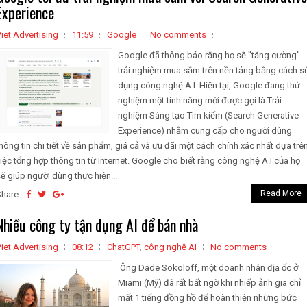
Experience
iet Advertising
11:59
Google
No comments
Google đã thông báo rằng họ sẽ "tăng cường"
trải nghiệm mua sắm trên nền tảng bằng cách s
dụng công nghệ A.I. Hiện tại, Google đang thử
nghiệm một tính năng mới được gọi là Trải
nghiệm Sáng tạo Tìm kiếm (Search Generative
Experience) nhằm cung cấp cho người dùng
hông tin chi tiết về sản phẩm, giá cả và ưu đãi một cách chính xác nhất dựa trê
iệc tổng hợp thông tin từ Internet. Google cho biết rằng công nghệ A.I của họ
ẽ giúp người dùng thực hiện...
Read More
Share:
Nhiều công ty tận dụng AI để bán nhà
iet Advertising
08:12
ChatGPT
,
công nghệ AI
No comments
Ông Dade Sokoloff, một doanh nhân địa ốc ở
Miami (Mỹ) đã rất bất ngờ khi nhiếp ảnh gia chỉ
mất 1 tiếng đồng hồ để hoàn thiện những bức