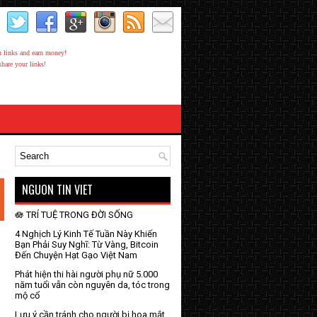
share your links!
NGUON TIN VIET
🪷 TRÍ TUỆ TRONG ĐỜI SỐNG
4 Nghịch Lý Kinh Tế Tuần Này Khiến
Bạn Phải Suy Nghĩ: Từ Vàng, Bitcoin
Đến Chuyện Hạt Gạo Việt Nam
Phát hiện thi hài người phụ nữ 5.000
năm tuổi vẫn còn nguyên da, tóc trong
mộ cổ
Lưu ý cần tránh cho người bị hoa mắt,