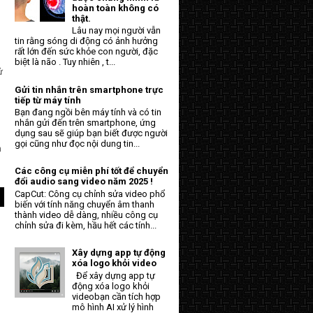
hoàn toàn không có
thật.
Lâu nay mọi người vẫn
tin rằng sóng di động có ảnh hưởng
rất lớn đến sức khỏe con người, đặc
biệt là não . Tuy nhiên , t...
ử
Gửi tin nhắn trên smartphone trực
tiếp từ máy tính
Bạn đang ngồi bên máy tính và có tin
nhắn gửi đến trên smartphone, ứng
dụng sau sẽ giúp bạn biết được người
gọi cũng như đọc nội dung tin...
n
Các công cụ miễn phí tốt để chuyển
đổi audio sang video năm 2025 !
CapCut: Công cụ chỉnh sửa video phổ
biến với tính năng chuyển âm thanh
thành video dễ dàng, nhiều công cụ
chỉnh sửa đi kèm, hầu hết các tính...
Xây dựng app tự động
xóa logo khỏi video
Để xây dựng app tự
động xóa logo khỏi
videobạn cần tích hợp
mô hình AI xử lý hình