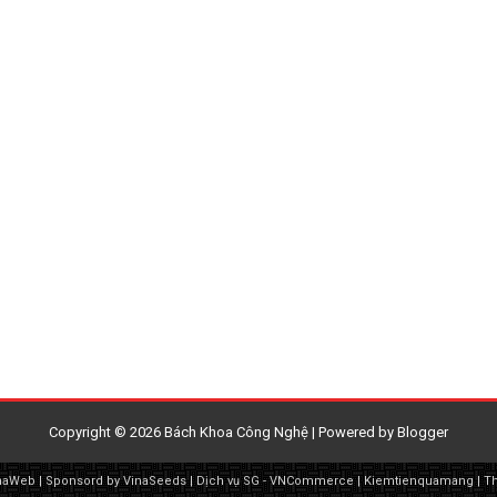
Copyright ©
2026
Bách Khoa Công Nghệ
| Powered by
Blogger
naWeb
| Sponsord by
VinaSeeds
|
Dịch vụ SG
-
VNCommerce
|
Kiemtienquamang
|
T