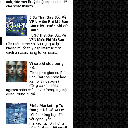
ảnh, đặc biệt là kỹ thuật inpainting để
t
che hoặc thay th...
5 Sự Thật Gây Sốc Về
VPN Miễn Phí Mà Bạn
Cần Biết Trước Khi Sử
Dụng
5 Sự Thật Gây Sốc Về
VPN Miễn Phí Mà Bạn
Cần Biết Trước Khi Sử Dụng Ai lại
không muốn truy cập internet một
cách an toàn, riêng tư và hoàn...
Vì sao AI slop bùng
nổ?
Theo phó giáo sư Brian
Lee (Đại học Khoa học
Xã hội Singapore),
động cơ kinh tế là
nguyên nhân chính. Các “nông trại nội
dung” dùng AI để...
Phễu Marketing Tự
Động – Đã Có AI Lo!
Chào mừng bạn đến
với kỷ nguyên
marketing, nơi những
cỗ máy đang viết email