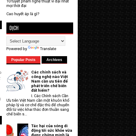
10 tuyệt phẩm nghệ thuật vĩ đại nhất
mọi thời đại
Cao huyết áp là gì?
DỊCH
Powered by
Translate
Popular Posts
Archives
Các chính sách và
o
công nghệ nào Việt
ế
Nam cần ưu tiên để
phát triển chế biến
đất hiếm?
I. Các Chính sách Cần
M
Ưu tiên Việt Nam cần một khuôn khổ
pháp lý và cơ chế đặc thù để chuyển
đổi từ việc khai thác đơn thuần sang
chế biến s...
Tác hại của sóng di
động tới sức khỏe vừa
được chứng minh là