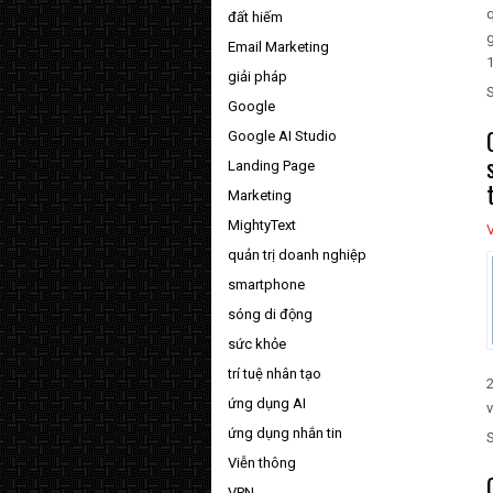
q
đất hiếm
g
Email Marketing
1
giải pháp
Google
Google AI Studio
Landing Page
Marketing
MightyText
quản trị doanh nghiệp
smartphone
sóng di động
sức khỏe
trí tuệ nhân tạo
2
ứng dụng AI
v
ứng dụng nhắn tin
Viễn thông
VPN