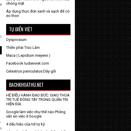
chóng mặt
ia
Áp dụng thực đơn xanh và sạch để có
eo thon
TỰ ĐIỂN VIỆT
áo
Dysprosium
Thiền phái Trúc Lâm
Maca ( Lepidium meyenii )
Facebook tudienviet.com
Celastrus paniculatus:Dây gối
BACHKHOATHU.NET
HỆ ĐIỀU HÀNH ĐẠO ĐỨC: GIAO THOA
TRÍ TUỆ ĐÔNG TÂY TRONG QUẢN TRỊ
HIỆN ĐẠI
Google làm việc như thế nào:Phỏng
vấn xin việc ở Google
m
4 dấu hiệu của trẻ tự kỷ
m