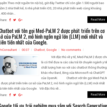
uyền.Theo một nguồn tin nội bộ, giờ đây Twitter chỉ còn gần 1.500 người bao
ồm 2 nhà thiết kế, 6 nhà phát triển iOS, 20 nhà phát triển web cùng khoảng
.400 nhân...
Read More
Share:
Chatbot với tên gọi Med-PaLM 2 được phát triển trên cơ
sở của PaLM 2, mô hình ngôn ngữ lớn (LLM) mới nhất và
tiên tiến nhất của Google.
VnConsultant
00:37
Chatbot
,
Google
No comments
Với đặc thù về y tế, Med-PaLM 2 được ch
là có thể đưa ra các câu trả lời chuyên ngành y t
chất lượng hơn so với các chatbot thông thường
khác như Bard, Bing của Microsoft và ChatGPT
của OpenAI. Chatbot với tên gọi Med-PaL
 được phát triển trên cơ sở của PaLM 2, mô hình ngôn ngữ lớn (LLM) mới nhất
à tiên tiến nhất của Google. Với đặc thù về...
Read More
Share:
Google tối ưu trải nghiệm mua sắm với Search Generative