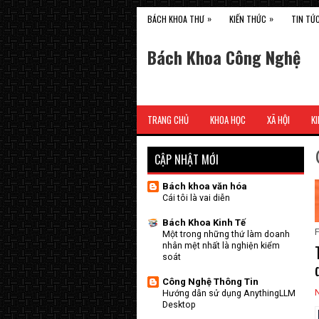
»
»
BÁCH KHOA THƯ
KIẾN THỨC
TIN TỨ
Bách Khoa Công Nghệ
TRANG CHỦ
KHOA HỌC
XÃ HỘI
KI
CẬP NHẬT MỚI
Bách khoa văn hóa
Cái tôi là vai diễn
Bách Khoa Kinh Tế
F
Một trong những thứ làm doanh
nhân mệt nhất là nghiện kiểm
soát
Công Nghệ Thông Tin
N
Hướng dẫn sử dụng AnythingLLM
Desktop