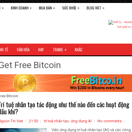
»
»
»
»
»
C
KINH DOANH
MUA BÁN
SỨC KHỎE
BLOG VIET
Get paid to 
»
NH TẾ
VĂN HÓA
HAY
TRANG
KHÁC
Get Free Bitcoin
ree Bitcoin
Trí tuệ nhân tạo tác động như thế nào đến các hoạt động
dầu khí?
guon Tin Viet
21:50
trí tuệ nhân tạo
,
ứng dụng AI
No comments
Việc ứng dụng trí tuệ nhân tạo (AI) và các công