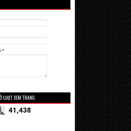
o
*
Ố LƯỢT XEM TRANG
41,438