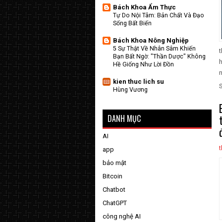
Bách Khoa Ẩm Thực
Tự Do Nội Tâm: Bản Chất Và Đạo
Sống Bất Biến
Bách Khoa Nông Nghiệp
5 Sự Thật Về Nhân Sâm Khiến
t
Bạn Bất Ngờ: "Thần Dược" Không
h
Hề Giống Như Lời Đồn
n
kien thuc lich su
Hùng Vương
DANH MỤC
AI
app
bảo mật
Bitcoin
Chatbot
ChatGPT
công nghệ AI