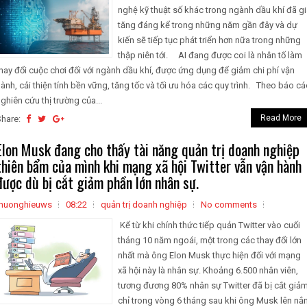
nghệ kỹ thuật số khác trong ngành dầu khí đã g
tăng đáng kể trong những năm gần đây và dự
kiến ​​sẽ tiếp tục phát triển hơn nữa trong những
thập niên tới. AI đang được coi là nhân tố làm
hay đổi cuộc chơi đối với ngành dầu khí, được ứng dụng để giảm chi phí vận
ành, cải thiện tính bền vững, tăng tốc và tối ưu hóa các quy trình. Theo báo c
ghiên cứu thị trường của...
Read More
Share:
Elon Musk đang cho thấy tài năng quản trị doanh nghiệp
thiên bẩm của mình khi mạng xã hội Twitter vẫn vận hành
được dù bị cắt giảm phần lớn nhân sự.
thuonghieuws
08:22
quản trị doanh nghiệp
No comments
Kể từ khi chính thức tiếp quản Twitter vào cuối
tháng 10 năm ngoái, một trong các thay đổi lớn
nhất mà ông Elon Musk thực hiện đối với mạng
xã hội này là nhân sự. Khoảng 6.500 nhân viên,
tương đương 80% nhân sự Twitter đã bị cắt giả
chỉ trong vòng 6 tháng sau khi ông Musk lên nắ