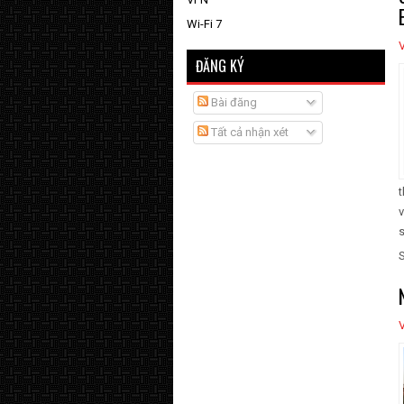
Wi-Fi 7
V
ĐĂNG KÝ
Bài đăng
Tất cả nhận xét
t
v
s
V