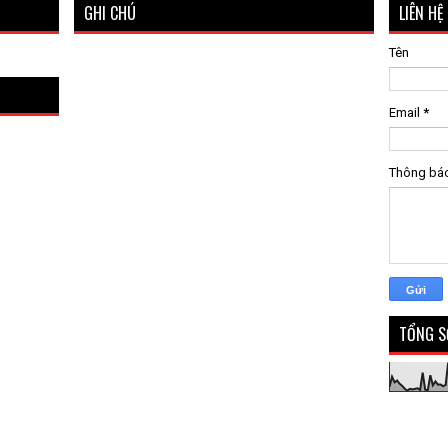
GHI CHÚ
LIÊN HỆ
Tên
Email
*
Thông bá
TỔNG S